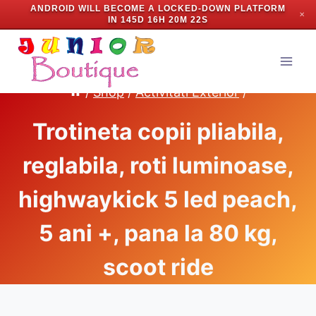
ANDROID WILL BECOME A LOCKED-DOWN PLATFORM
✕
IN
145D 16H 20M 22S
Skip
to
content
/
Shop
/
Activitati Exterior
/
Trotineta copii pliabila,
reglabila, roti luminoase,
highwaykick 5 led peach,
5 ani +, pana la 80 kg,
scoot ride