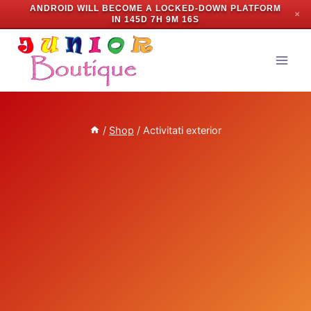
ANDROID WILL BECOME A LOCKED-DOWN PLATFORM
✕
IN
145D 7H 9M 15S
Skip
to
content
/
Shop
/
Activitati exterior