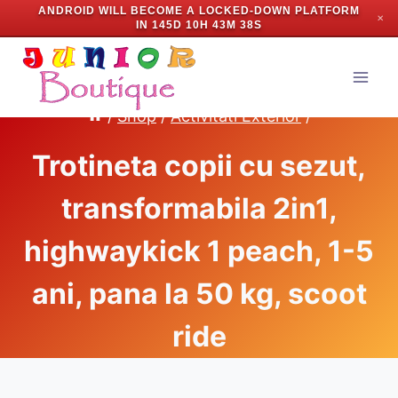
ANDROID WILL BECOME A LOCKED-DOWN PLATFORM
✕
IN
145D 10H 43M 37S
Skip
to
content
/
Shop
/
Activitati Exterior
/
Trotineta copii cu sezut,
transformabila 2in1,
highwaykick 1 peach, 1-5
ani, pana la 50 kg, scoot
ride