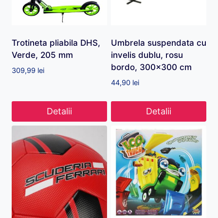
Trotineta pliabila DHS,
Umbrela suspendata cu
Verde, 205 mm
invelis dublu, rosu
bordo, 300×300 cm
309,99
lei
44,90
lei
Detalii
Detalii