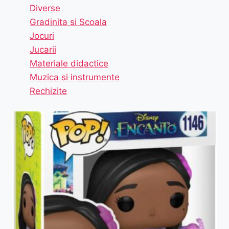
Diverse
Gradinita si Scoala
Jocuri
Jucarii
Materiale didactice
Muzica si instrumente
Rechizite