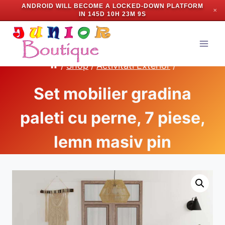
ANDROID WILL BECOME A LOCKED-DOWN PLATFORM
✕
IN
145D 10H 23M 8S
Skip
to
content
/
Shop
/
Activitati Exterior
/
Set mobilier gradina
paleti cu perne, 7 piese,
lemn masiv pin