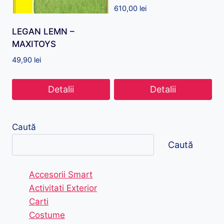
610,00
lei
LEGAN LEMN –
MAXITOYS
49,90
lei
Detalii
Detalii
Caută
Caută
Accesorii Smart
Activitati Exterior
Carti
Costume