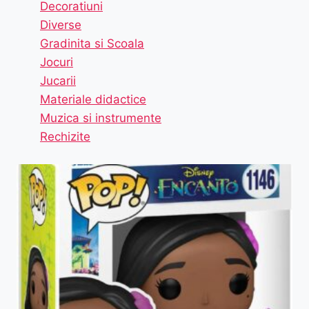
Decoratiuni
Diverse
Gradinita si Scoala
Jocuri
Jucarii
Materiale didactice
Muzica si instrumente
Rechizite