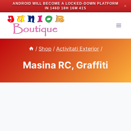
ANDROID WILL BECOME A LOCKED-DOWN PLATFORM
✕
IN
146D 18H 16M 41S
Skip
to
content
/
Shop
/
Activitati Exterior
/
Masina RC, Graffiti