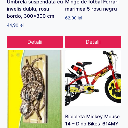
Umbrela suspendata cu
Minge de fotbal Ferrari
invelis dublu, rosu
marimea 5 rosu negru
bordo, 300×300 cm
62,00
lei
44,90
lei
Detalii
Detalii
Bicicleta Mickey Mouse
14 – Dino Bikes-614MY