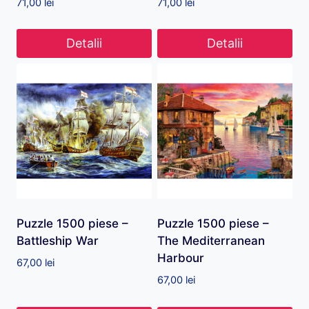
71,00
lei
71,00
lei
Detalii
Detalii
Puzzle 1500 piese –
Puzzle 1500 piese –
Battleship War
The Mediterranean
Harbour
67,00
lei
67,00
lei