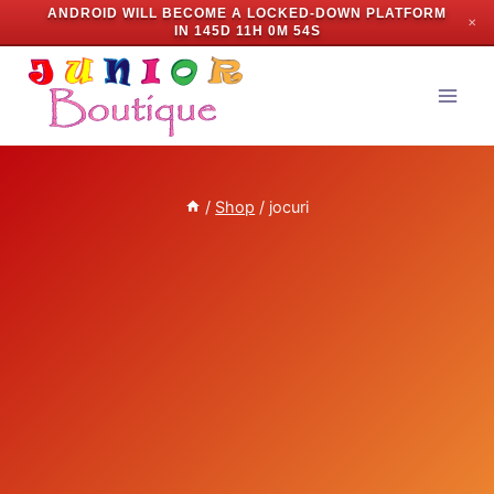
ANDROID WILL BECOME A LOCKED-DOWN PLATFORM
✕
IN
145D 11H 0M 53S
Skip
to
content
/
Shop
/
jocuri