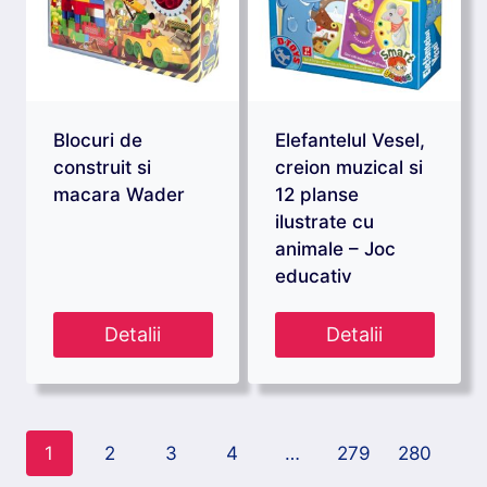
Blocuri de
Elefantelul Vesel,
construit si
creion muzical si
macara Wader
12 planse
ilustrate cu
animale – Joc
educativ
Detalii
Detalii
1
2
3
4
…
279
280