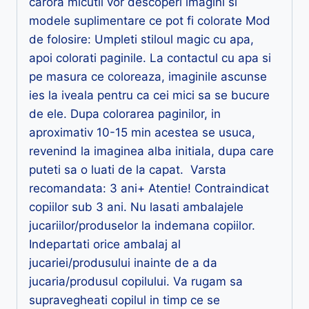
carora micutii vor descoperi imagini si
modele suplimentare ce pot fi colorate Mod
de folosire: Umpleti stiloul magic cu apa,
apoi colorati paginile. La contactul cu apa si
pe masura ce coloreaza, imaginile ascunse
ies la iveala pentru ca cei mici sa se bucure
de ele. Dupa colorarea paginilor, in
aproximativ 10-15 min acestea se usuca,
revenind la imaginea alba initiala, dupa care
puteti sa o luati de la capat. Varsta
recomandata: 3 ani+ Atentie! Contraindicat
copiilor sub 3 ani. Nu lasati ambalajele
jucariilor/produselor la indemana copiilor.
Indepartati orice ambalaj al
jucariei/produsului inainte de a da
jucaria/produsul copilului. Va rugam sa
supravegheati copilul in timp ce se