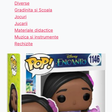
Diverse
Gradinita si Scoala
Jocuri
Jucarii
Materiale didactice
Muzica si instrumente
Rechizite