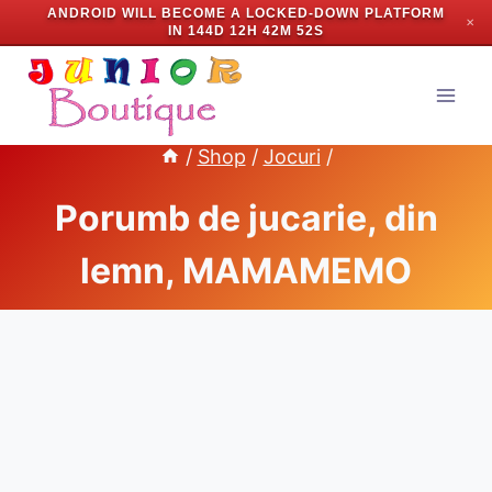
ANDROID WILL BECOME A LOCKED-DOWN PLATFORM
✕
IN
144D 12H 42M 51S
Skip
to
content
/
Shop
/
Jocuri
/
Porumb de jucarie, din
lemn, MAMAMEMO