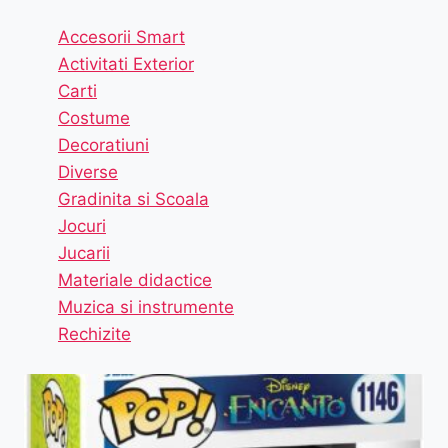
Accesorii Smart
Activitati Exterior
Carti
Costume
Decoratiuni
Diverse
Gradinita si Scoala
Jocuri
Jucarii
Materiale didactice
Muzica si instrumente
Rechizite