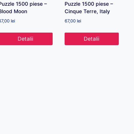
Puzzle 1500 piese –
Puzzle 1500 piese –
Blood Moon
Cinque Terre, Italy
67,00
lei
67,00
lei
Detalii
Detalii