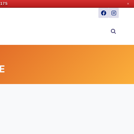
 16S
✕
PE