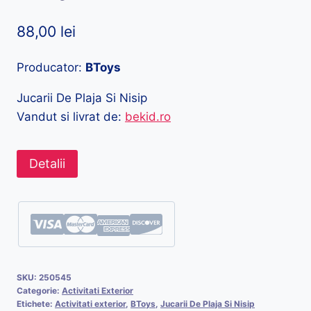
88,00
lei
Producator:
BToys
Jucarii De Plaja Si Nisip
Vandut si livrat de:
bekid.ro
Detalii
SKU:
250545
Categorie:
Activitati Exterior
Etichete:
Activitati exterior
,
BToys
,
Jucarii De Plaja Si Nisip