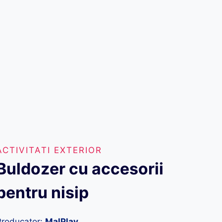
ACTIVITATI EXTERIOR
Buldozer cu accesorii
pentru nisip
Producator:
MalPlay