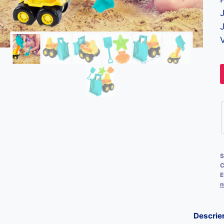
J
J
V
S
C
E
n
Descrie