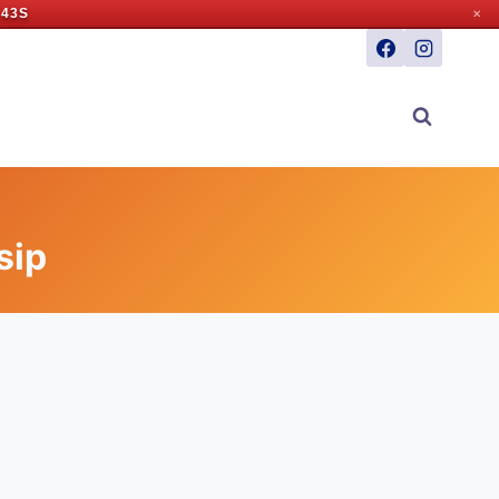
 42S
✕
sip