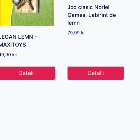
Joc clasic Noriel
Games, Labirint de
lemn
79,99
lei
LEGAN LEMN –
MAXITOYS
49,90
lei
Detalii
Detalii