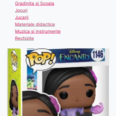
Gradinita si Scoala
Jocuri
Jucarii
Materiale didactice
Muzica si instrumente
Rechizite