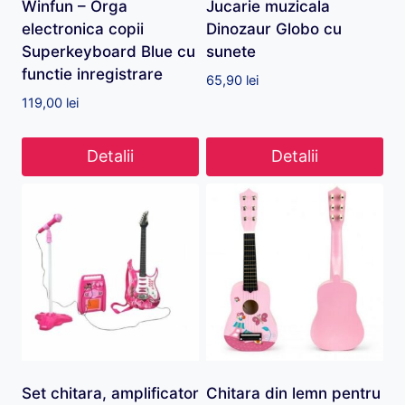
Winfun – Orga
Jucarie muzicala
electronica copii
Dinozaur Globo cu
Superkeyboard Blue cu
sunete
functie inregistrare
65,90
lei
119,00
lei
Detalii
Detalii
Set chitara, amplificator
Chitara din lemn pentru