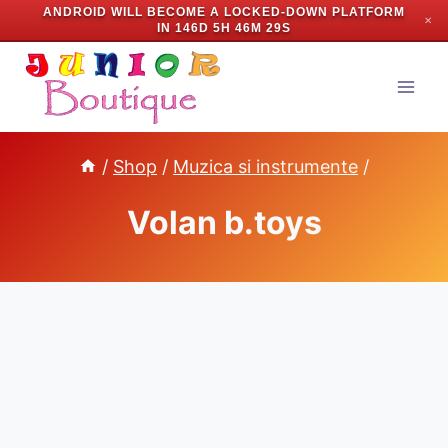
ANDROID WILL BECOME A LOCKED-DOWN PLATFORM
✕
IN
146D 5H 46M 28S
Skip
to
content
/
Shop
/
Muzica si instrumente
/
Volan b.toys