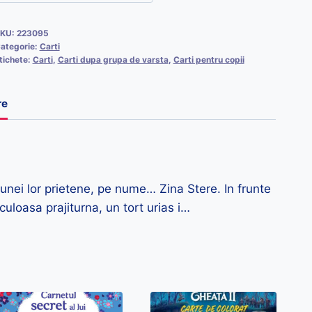
KU:
223095
ategorie:
Carti
tichete:
Carti
,
Carti dupa grupa de varsta
,
Carti pentru copii
re
bunei lor prietene, pe nume… Zina Stere. In frunte
uloasa prajiturna, un tort urias i…