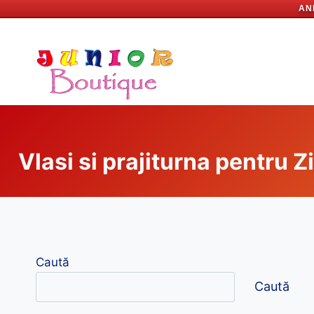
AN
Skip
to
content
Vlasi si prajiturna pentru 
Caută
Caută