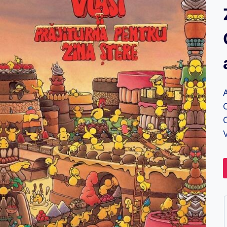
A
C
C
V