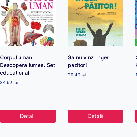
Corpul uman.
Sa nu vinzi inger
Descopera lumea. Set
pazitor!
educational
20,40
lei
84,92
lei
Detalii
Detalii