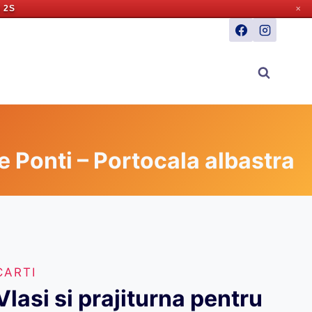
 1S
✕
e Ponti – Portocala albastra
CARTI
Vlasi si prajiturna pentru