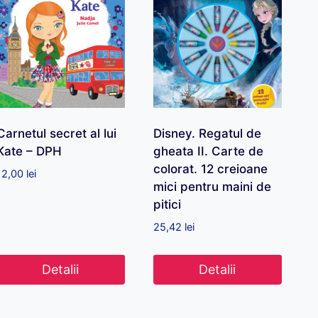
Carnetul secret al lui
Disney. Regatul de
Kate – DPH
gheata II. Carte de
colorat. 12 creioane
12,00
lei
mici pentru maini de
pitici
25,42
lei
Detalii
Detalii