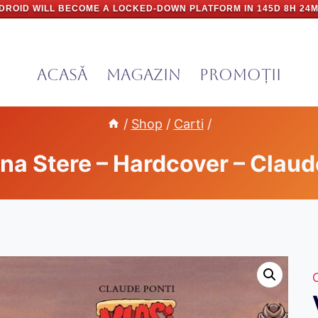
DROID WILL BECOME A LOCKED-DOWN PLATFORM IN
145D 8H 24M
Acasă
Magazin
PROMOȚII
/
Shop
/
Carti
/
Zina Stere – Hardcover – Claud