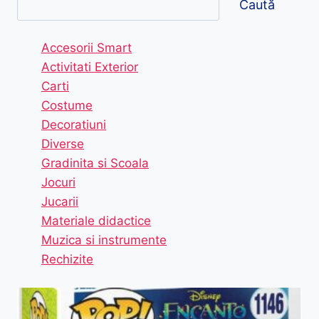
Caută
Accesorii Smart
Activitati Exterior
Carti
Costume
Decoratiuni
Diverse
Gradinita si Scoala
Jocuri
Jucarii
Materiale didactice
Muzica si instrumente
Rechizite