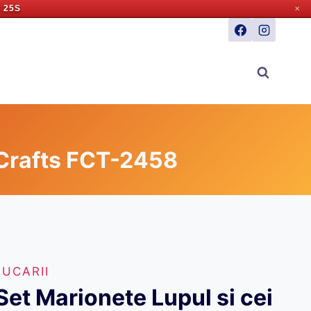
 24S
✕
a Crafts FCT-2458
JUCARII
Set Marionete Lupul si cei