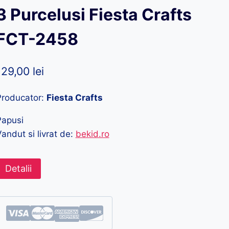
3 Purcelusi Fiesta Crafts
FCT-2458
129,00
lei
Producator:
Fiesta Crafts
Papusi
andut si livrat de:
bekid.ro
Detalii