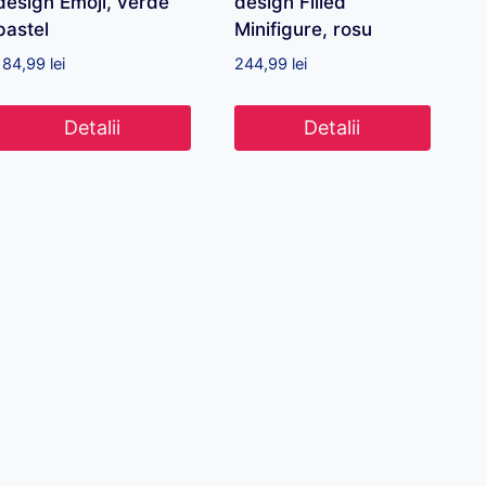
design Emoji, verde
design Filled
pastel
Minifigure, rosu
184,99
lei
244,99
lei
Detalii
Detalii