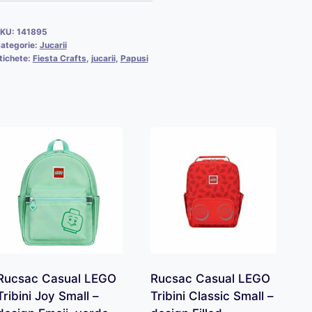
KU:
141895
ategorie:
Jucarii
tichete:
Fiesta Crafts
,
jucarii
,
Papusi
Rucsac Casual LEGO
Rucsac Casual LEGO
Tribini Joy Small –
Tribini Classic Small –