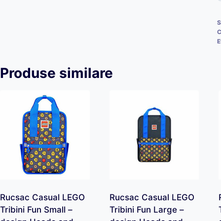
S
C
E
Produse similare
Rucsac Casual LEGO
Rucsac Casual LEGO
Tribini Fun Small –
Tribini Fun Large –