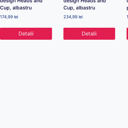
design Heads and
design Heads and
Cup, albastru
Cup, albastru
174,99
lei
234,99
lei
Detalii
Detalii