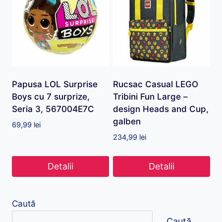
Papusa LOL Surprise
Rucsac Casual LEGO
Boys cu 7 surprize,
Tribini Fun Large –
Seria 3, 567004E7C
design Heads and Cup,
galben
69,99
lei
234,99
lei
Detalii
Detalii
Caută
Caută