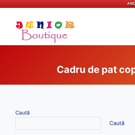
AND
Skip
to
content
Cadru de pat cop
Caută
Caută