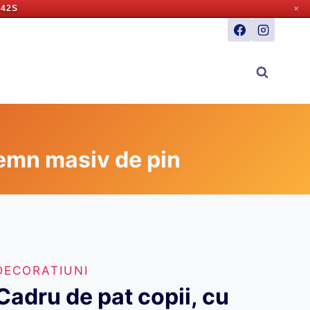
 41S
✕
lemn masiv de pin
DECORATIUNI
Cadru de pat copii, cu