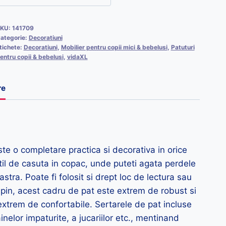
KU:
141709
ategorie:
Decoratiuni
tichete:
Decoratiuni
,
Mobilier pentru copii mici & bebelusi
,
Patuturi
entru copii & bebelusi
,
vidaXL
re
ste o completare practica si decorativa in orice
stil de casuta in copac, unde puteti agata perdele
tra. Poate fi folosit si drept loc de lectura sau
 pin, acest cadru de pat este extrem de robust si
extrem de confortabile. Sertarele de pat incluse
elor impaturite, a jucariilor etc., mentinand