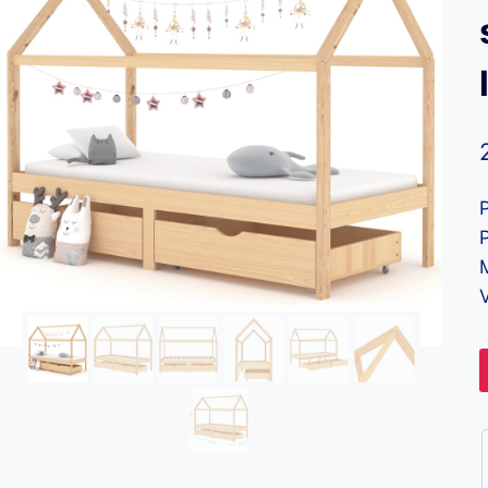
P
M
V