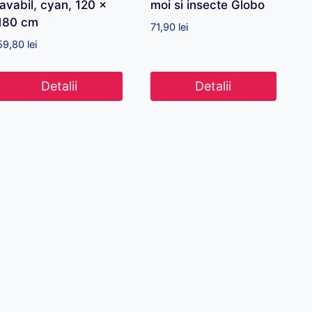
lavabil, cyan, 120 x
moi si insecte Globo
180 cm
71,90
lei
59,80
lei
Detalii
Detalii