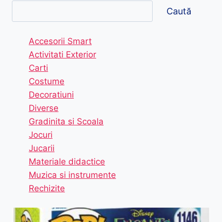
Caută
Accesorii Smart
Activitati Exterior
Carti
Costume
Decoratiuni
Diverse
Gradinita si Scoala
Jocuri
Jucarii
Materiale didactice
Muzica si instrumente
Rechizite