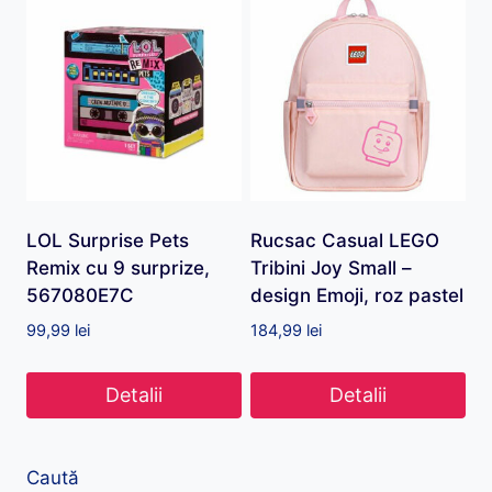
LOL Surprise Pets
Rucsac Casual LEGO
Remix cu 9 surprize,
Tribini Joy Small –
567080E7C
design Emoji, roz pastel
99,99
lei
184,99
lei
Detalii
Detalii
Caută