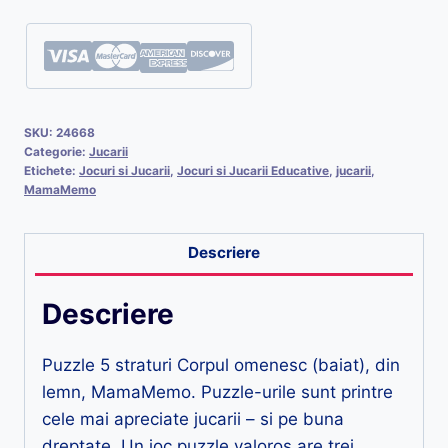
SKU:
24668
Categorie:
Jucarii
Etichete:
Jocuri si Jucarii
,
Jocuri si Jucarii Educative
,
jucarii
,
MamaMemo
Descriere
Descriere
Puzzle 5 straturi Corpul omenesc (baiat), din
lemn, MamaMemo. Puzzle-urile sunt printre
cele mai apreciate jucarii – si pe buna
dreptate. Un joc puzzle valoros are trei