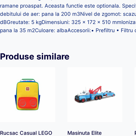
ramane proaspat. Aceasta functie este optionala. Spec
debitului de aer: pana la 200 m3Nivel de zgomot: scazu
dBGreutate: 5 kgDimensiuni: 325 x 172 x 510 mmIonizat
pana la 35 m2Culoare: albaAccesorii:• Prefiltru • Filtru 
Produse similare
Rucsac Casual LEGO
Masinuta Elite