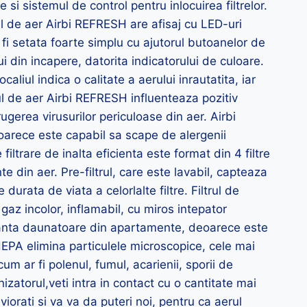
 si sistemul de control pentru inlocuirea filtrelor.
rul de aer Airbi REFRESH are afisaj cu LED-uri
e fi setata foarte simplu cu ajutorul butoanelor de
ui din incapere, datorita indicatorului de culoare.
liul indica o calitate a aerului inrautatita, iar
orul de aer Airbi REFRESH influenteaza pozitiv
rugerea virusurilor periculoase din aer. Airbi
oarece este capabil sa scape de alergenii
filtrare de inalta eficienta este format din 4 filtre
e din aer. Pre-filtrul, care este lavabil, capteaza
durata de viata a celorlalte filtre. Filtrul de
gaz incolor, inflamabil, cu miros intepator
tanta daunatoare din apartamente, deoarece este
ul HEPA elimina particulele microscopice, cele mai
m ar fi polenul, fumul, acarienii, sporii de
onizatorul,veti intra in contact cu o cantitate mai
viorati si va va da puteri noi, pentru ca aerul