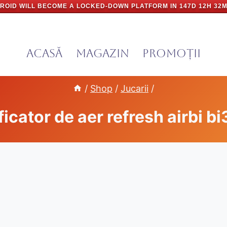
ROID WILL BECOME A LOCKED-DOWN PLATFORM IN
147D 12H 32M
Acasă
Magazin
PROMOȚII
/
Shop
/
Jucarii
/
ficator de aer refresh airbi b