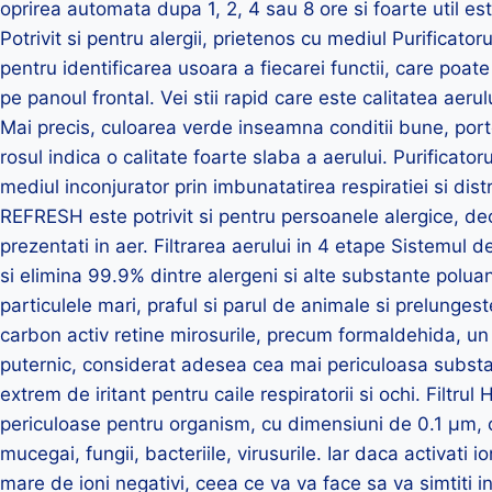
oprirea automata dupa 1, 2, 4 sau 8 ore si foarte util este
Potrivit si pentru alergii, prietenos cu mediul Purificato
pentru identificarea usoara a fiecarei functii, care poat
pe panoul frontal. Vei stii rapid care este calitatea aerul
Mai precis, culoarea verde inseamna conditii bune, portoca
rosul indica o calitate foarte slaba a aerului. Purificat
mediul inconjurator prin imbunatatirea respiratiei si dist
REFRESH este potrivit si pentru persoanele alergice, de
prezentati in aer. Filtrarea aerului in 4 etape Sistemul de 
si elimina 99.9% dintre alergeni si alte substante poluant
particulele mari, praful si parul de animale si prelungeste 
carbon activ retine mirosurile, precum formaldehida, un 
puternic, considerat adesea cea mai periculoasa subs
extrem de iritant pentru caile respiratorii si ochi. Filtr
periculoase pentru organism, cu dimensiuni de 0.1 μm, cu
mucegai, fungii, bacteriile, virusurile. Iar daca activati i
mare de ioni negativi, ceea ce va va face sa va simtiti in