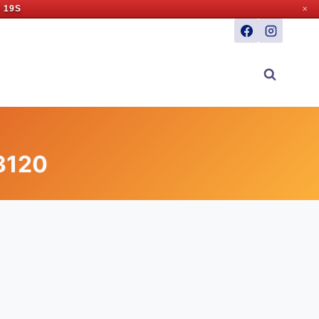
 18S
✕
i3120