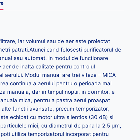
re
ltrare, iar volumul sau de aer este proiectat
etri patrati.Atunci cand folosesti purificatorul de
manual sau automat. In modul de functionare
er de inalta calitate pentru controlul
e al aerului. Modul manual are trei viteze – MICA
carea continua a aerului pentru o perioada mai
a manuala, dar in timpul noptii, in dormitor, e
 manuala mica, pentru a pastra aerul proaspat
 alte functii avansate, precum temporizator,
este echipat cu motor ultra silentios (30 dB) si
 particulele mici, cu diametrul de pana la 2.5 μm,
oti utiliza temporizatorul incorporat pentru