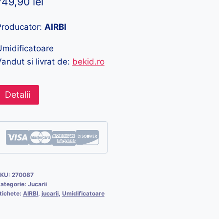
749,90
lei
Producator:
AIRBI
midificatoare
andut si livrat de:
bekid.ro
Detalii
KU:
270087
ategorie:
Jucarii
tichete:
AIRBI
,
jucarii
,
Umidificatoare