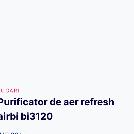
JUCARII
Purificator de aer refresh
airbi bi3120