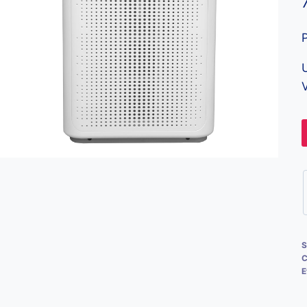
U
V
S
C
E