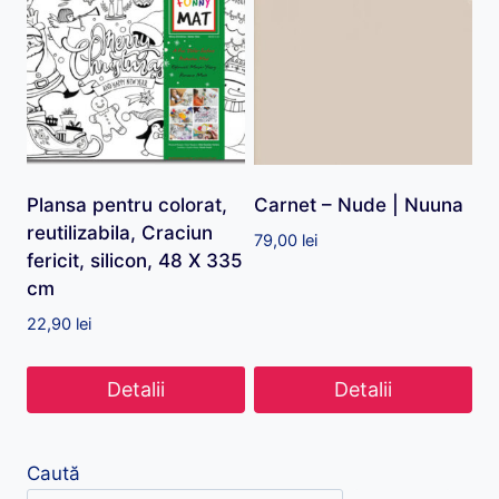
Plansa pentru colorat,
Carnet – Nude | Nuuna
reutilizabila, Craciun
79,00
lei
fericit, silicon, 48 X 335
cm
22,90
lei
Detalii
Detalii
Caută