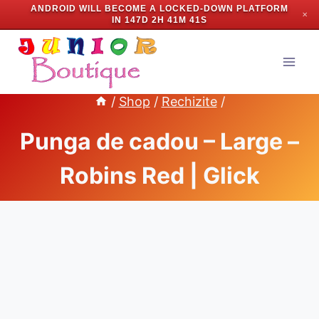
ANDROID WILL BECOME A LOCKED-DOWN PLATFORM
✕
IN
147D 2H 41M 40S
Skip
to
content
/
Shop
/
Rechizite
/
Punga de cadou – Large –
Robins Red | Glick