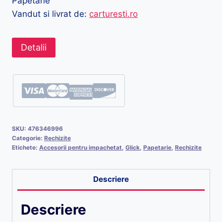
Papetarie
Vandut si livrat de:
carturesti.ro
Detalii
SKU:
476346996
Categorie:
Rechizite
Etichete:
Accesorii pentru impachetat
,
Glick
,
Papetarie
,
Rechizite
Descriere
Descriere