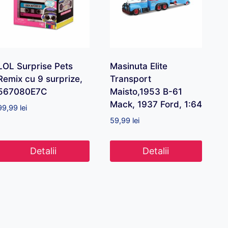
LOL Surprise Pets
Masinuta Elite
Remix cu 9 surprize,
Transport
567080E7C
Maisto,1953 B-61
Mack, 1937 Ford, 1:64
99,99
lei
59,99
lei
Detalii
Detalii