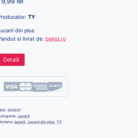
79,99
lei
Producator:
TY
ucarii din plus
andut si livrat de:
bekid.ro
Detalii
KU:
262037
ategorie:
Jucarii
tichete:
jucarii
,
Jucarii din plus
,
TY