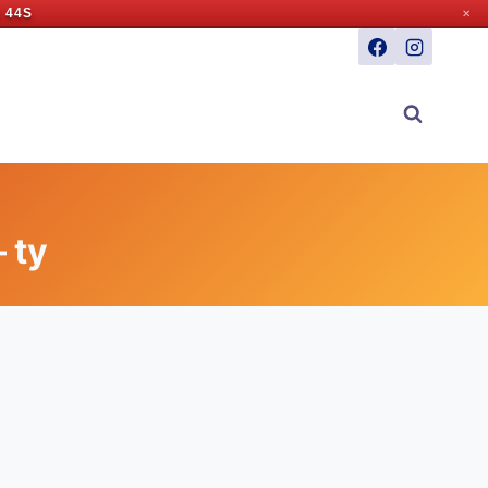
 43S
✕
 ty