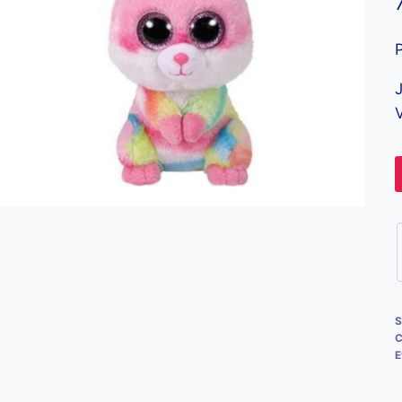
J
V
S
C
E