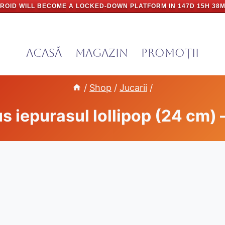
ROID WILL BECOME A LOCKED-DOWN PLATFORM IN
147D 15H 38M
Acasă
Magazin
PROMOȚII
/
Shop
/
Jucarii
/
us iepurasul lollipop (24 cm) –