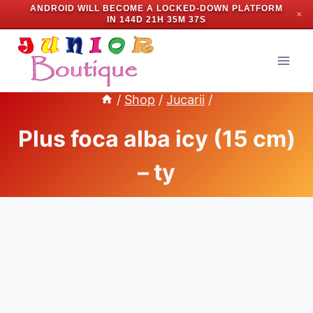
ANDROID WILL BECOME A LOCKED-DOWN PLATFORM
✕
IN
144D 21H 35M 37S
Skip
to
content
/
Shop
/
Jucarii
/
Plus foca alba icy (15 cm)
– ty