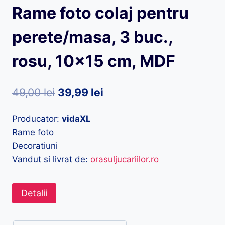
Rame foto colaj pentru
perete/masa, 3 buc.,
rosu, 10×15 cm, MDF
Prețul
Prețul
49,00
lei
39,99
lei
inițial
curent
Producator:
vidaXL
a
este:
Rame foto
fost:
39,99 lei.
Decoratiuni
49,00 lei.
Vandut si livrat de:
orasuljucariilor.ro
Detalii