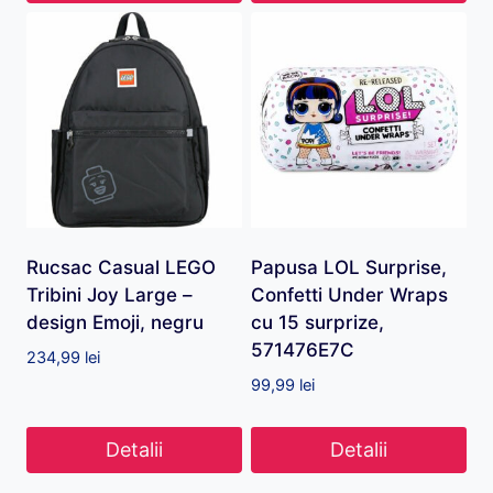
Rucsac Casual LEGO
Papusa LOL Surprise,
Tribini Joy Large –
Confetti Under Wraps
design Emoji, negru
cu 15 surprize,
571476E7C
234,99
lei
99,99
lei
Detalii
Detalii