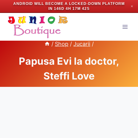
ANDROID WILL BECOME A LOCKED-DOWN PLATFORM
✕
IN
146D 4H 17M 41S
Skip
to
content
/
Shop
/
Jucarii
/
Papusa Evi la doctor,
Steffi Love