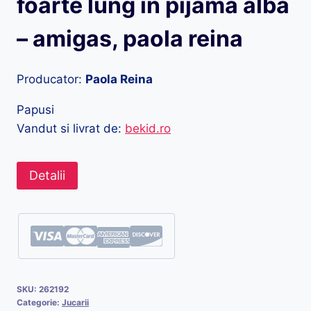
foarte lung in pijama alba
– amigas, paola reina
Producator:
Paola Reina
Papusi
Vandut si livrat de:
bekid.ro
Detalii
SKU:
262192
Categorie:
Jucarii