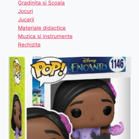
Gradinita si Scoala
Jocuri
Jucarii
Materiale didactice
Muzica si instrumente
Rechizite