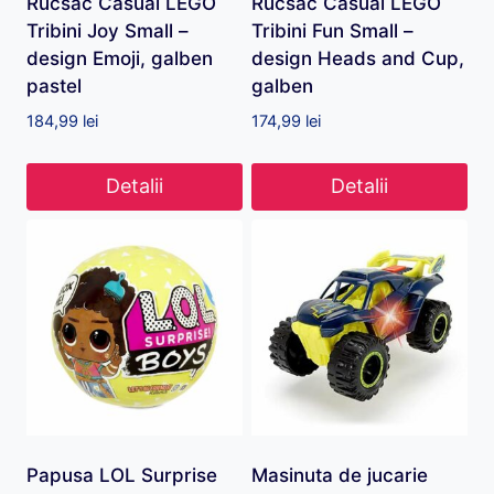
Rucsac Casual LEGO
Rucsac Casual LEGO
Tribini Joy Small –
Tribini Fun Small –
design Emoji, galben
design Heads and Cup,
pastel
galben
184,99
lei
174,99
lei
Detalii
Detalii
Papusa LOL Surprise
Masinuta de jucarie