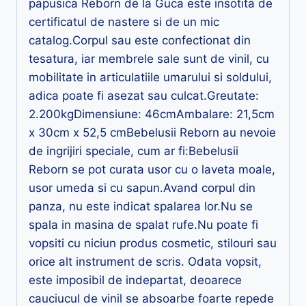
papusica Reborn de la Guca este insotita de
certificatul de nastere si de un mic
catalog.Corpul sau este confectionat din
tesatura, iar membrele sale sunt de vinil, cu
mobilitate in articulatiile umarului si soldului,
adica poate fi asezat sau culcat.Greutate:
2.200kgDimensiune: 46cmAmbalare: 21,5cm
x 30cm x 52,5 cmBebelusii Reborn au nevoie
de ingrijiri speciale, cum ar fi:Bebelusii
Reborn se pot curata usor cu o laveta moale,
usor umeda si cu sapun.Avand corpul din
panza, nu este indicat spalarea lor.Nu se
spala in masina de spalat rufe.Nu poate fi
vopsiti cu niciun produs cosmetic, stilouri sau
orice alt instrument de scris. Odata vopsit,
este imposibil de indepartat, deoarece
cauciucul de vinil se absoarbe foarte repede