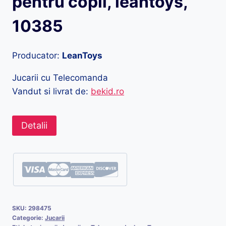
pentru copii, leantoys,
10385
Producator:
LeanToys
Jucarii cu Telecomanda
Vandut si livrat de:
bekid.ro
Detalii
SKU:
298475
Categorie:
Jucarii