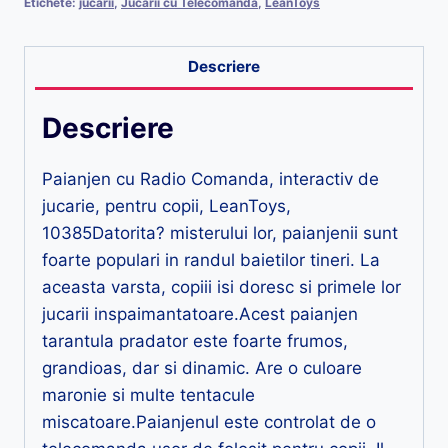
Etichete:
jucarii
,
Jucarii cu Telecomanda
,
LeanToys
Descriere
Descriere
Paianjen cu Radio Comanda, interactiv de
jucarie, pentru copii, LeanToys,
10385Datorita? misterului lor, paianjenii sunt
foarte populari in randul baietilor tineri. La
aceasta varsta, copiii isi doresc si primele lor
jucarii inspaimantatoare.Acest paianjen
tarantula pradator este foarte frumos,
grandioas, dar si dinamic. Are o culoare
maronie si multe tentacule
miscatoare.Paianjenul este controlat de o