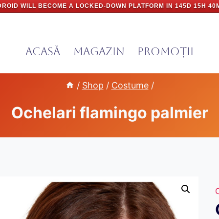
ROID WILL BECOME A LOCKED-DOWN PLATFORM IN
145D 15H 40
Acasă
Magazin
PROMOȚII
/
Shop
/
Costume
/
Ochelari flamingo palmier