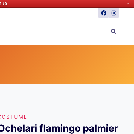
M 4S
✕
COSTUME
Ochelari flamingo palmier