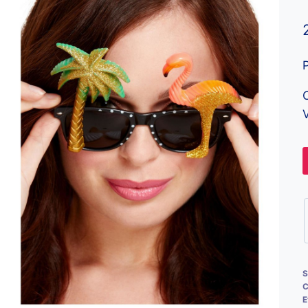
V
S
C
E