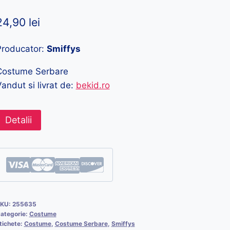
24,90
lei
Producator:
Smiffys
Costume Serbare
andut si livrat de:
bekid.ro
Detalii
KU:
255635
ategorie:
Costume
tichete:
Costume
,
Costume Serbare
,
Smiffys