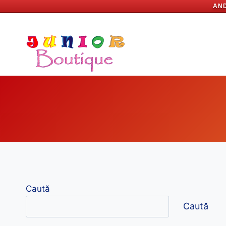
AND
Skip
to
content
Caută
Caută