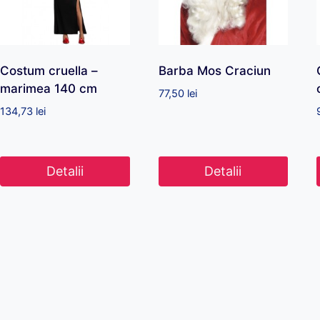
Costum cruella –
Barba Mos Craciun
marimea 140 cm
77,50
lei
134,73
lei
Detalii
Detalii