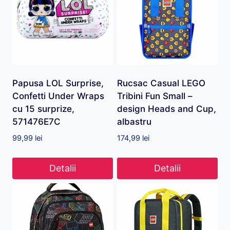
Papusa LOL Surprise,
Rucsac Casual LEGO
Confetti Under Wraps
Tribini Fun Small –
cu 15 surprize,
design Heads and Cup,
571476E7C
albastru
99,99
lei
174,99
lei
Detalii
Detalii