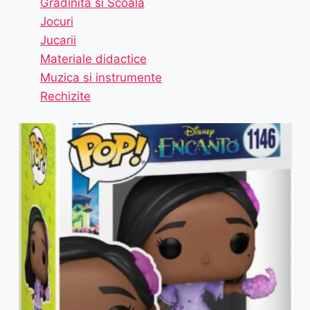
Gradinita si Scoala
Jocuri
Jucarii
Materiale didactice
Muzica si instrumente
Rechizite