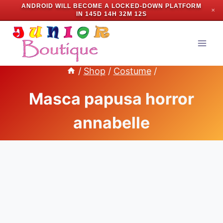
ANDROID WILL BECOME A LOCKED-DOWN PLATFORM
✕
IN
145D 14H 32M 11S
Skip
to
content
/
Shop
/
Costume
/
Masca papusa horror
annabelle