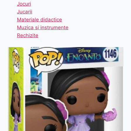
Jocuri
Jucarii
Materiale didactice
Muzica si instrumente
Rechizite