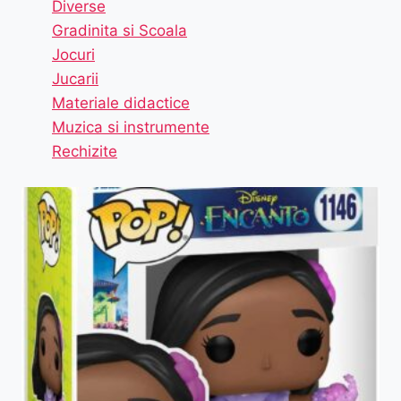
Diverse
Gradinita si Scoala
Jocuri
Jucarii
Materiale didactice
Muzica si instrumente
Rechizite