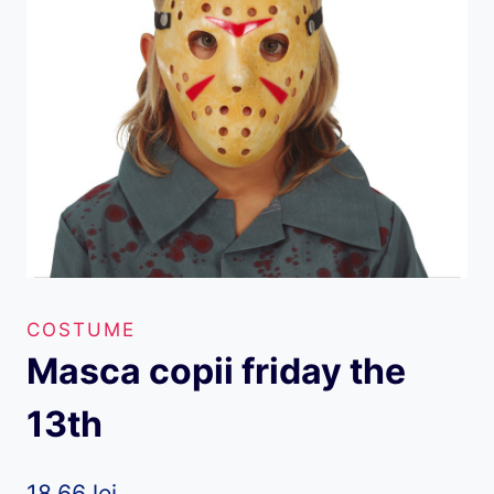
COSTUME
Masca copii friday the
13th
18,66
lei