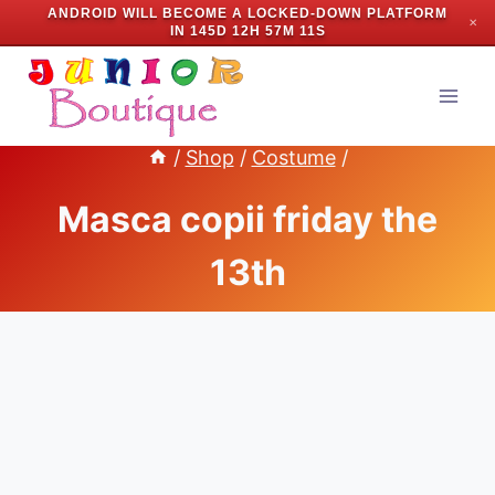
ANDROID WILL BECOME A LOCKED-DOWN PLATFORM
✕
IN
145D 12H 57M 10S
Skip
to
content
/
Shop
/
Costume
/
Masca copii friday the
13th