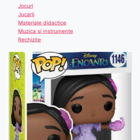
Jocuri
Jucarii
Materiale didactice
Muzica si instrumente
Rechizite