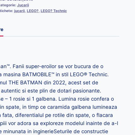
ategorie:
Jucarii
tichete:
jucarii
,
LEGO?
,
LEGO? Technic
re
an™. Fanii super-eroilor se vor bucura de o
ca masina BATMOBILE™ in stil LEGO® Technic.
ilmul THE BATMAN din 2022, acest set de
autentic si este plin de dotari pasionante.
– 1 rosie si 1 galbena. Lumina rosie confera o
 din spate, in timp ce caramida galbena lumineaza
n fata, diferentialul pe rotile din spate, o flacara
piii vor adora sa exploreze modelul inainte de a-l
 minunata in inginerieSeturile de constructie