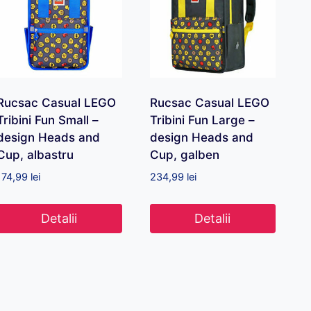
Rucsac Casual LEGO
Rucsac Casual LEGO
Tribini Fun Small –
Tribini Fun Large –
design Heads and
design Heads and
Cup, albastru
Cup, galben
174,99
lei
234,99
lei
Detalii
Detalii