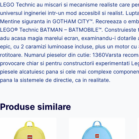
LEGO Technic au miscari si mecanisme realiste care perm
universul ingineriei intr-un mod accesibil si realist. Lupt
Mentine siguranta in GOTHAM CITY™. Recreeaza o emblem
LEGO® Technic BATMAN – BATMOBILE™. Construieste toat
adu acasa magia marelui ecran, examinandu-i dotarile a
epic, cu 2 caramizi luminoase incluse, plus un motor cu 8
rotitoare. Numarul pieselor din cutie: 1360Varsta reco
provocare chiar si pentru constructorii experimentati Le
piesele alcatuiesc pana si cele mai complexe component
pana la sistemele de directie, ca in realitate.
Produse similare