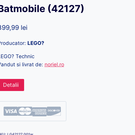
Batmobile (42127)
399,99
lei
Producator:
LEGO?
LEGO? Technic
andut si livrat de:
noriel.ro
Detalii
KU:
LG42127_001w