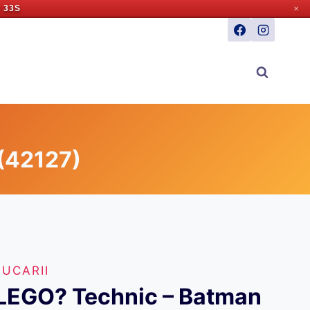
 33S
✕
(42127)
JUCARII
LEGO? Technic – Batman