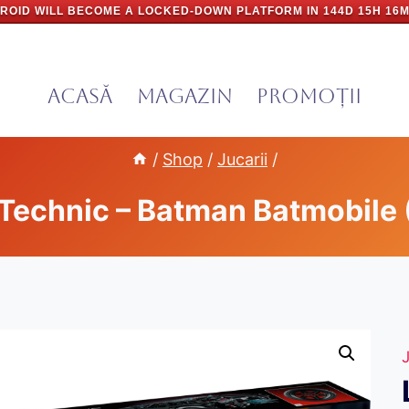
ROID WILL BECOME A LOCKED-DOWN PLATFORM IN
144D 15H 16M
Acasă
Magazin
PROMOȚII
/
Shop
/
Jucarii
/
Technic – Batman Batmobile 