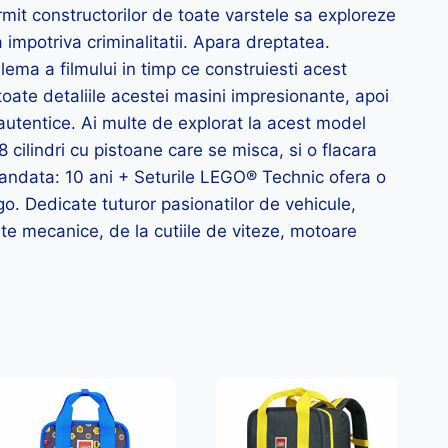
it constructorilor de toate varstele sa exploreze
a impotriva criminalitatii. Apara dreptatea.
a a filmului in timp ce construiesti acest
e detaliile acestei masini impresionante, apoi
utentice. Ai multe de explorat la acest model
 cilindri cu pistoane care se misca, si o flacara
mandata: 10 ani + Seturile LEGO® Technic ofera o
go. Dedicate tuturor pasionatilor de vehicule,
e mecanice, de la cutiile de viteze, motoare