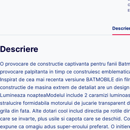
C
E
Descrie
Descriere
O provocare de constructie captivanta pentru fanii Batm
provocare palpitanta in timp ce construiesc emblemati
Inspirat de cea mai recenta versiune BATMOBILE din f
constructie de masina extrem de detaliat are un design 
Lumineaza noapteaModelul include 2 caramizi luminoase 
stralucire formidabila motorului de jucarie transparent
grila din fata. Alte dotari cool includ directia pe rotile di
care se invarte, plus usile si capota care se deschid. Co
expune ca omagiu adus super-eroului preferat. O initiere