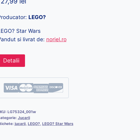
127,99
lei
Producator:
LEGO?
LEGO? Star Wars
andut si livrat de:
noriel.ro
Detalii
KU:
LG75324_001w
ategorie:
Jucarii
tichete:
jucarii
,
LEGO?
,
LEGO? Star Wars