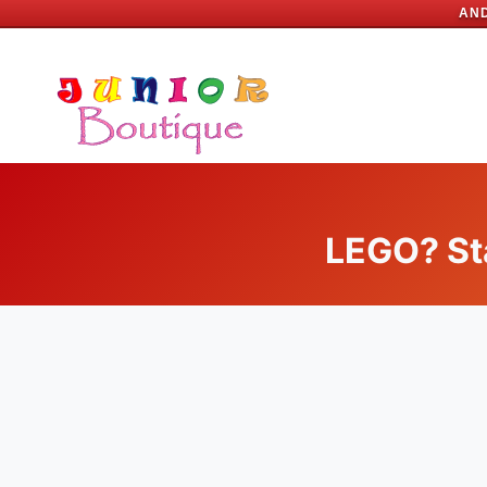
AND
Skip
to
content
LEGO? St