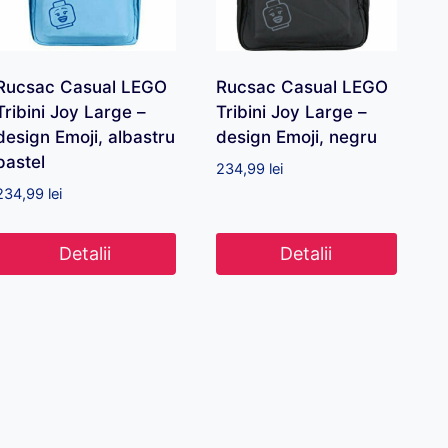
Rucsac Casual LEGO
Rucsac Casual LEGO
Tribini Joy Large –
Tribini Joy Large –
design Emoji, albastru
design Emoji, negru
pastel
234,99
lei
234,99
lei
Detalii
Detalii