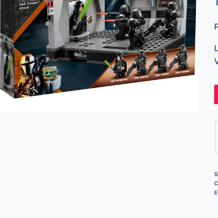
V
S
C
E