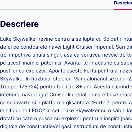
Descrie
Descriere
Luke Skywalker revine pentru a se lupta cu Soldatii Intu
de el pe coridoarele navei Light Cruiser Imperial. Sari d
trei impotriva unuia singur, asa ca vei avea nevoie de to
pe acesti inamici puternici. Avanta-te in actiune cu sabia
pustilor cu explozor. Apoi foloseste Forta pentru a-i azv
Skywalker In Razboiul stelelor: Mandalorianul sezonul 2,
Trooper (75324) pentru fanii de 8+ ani. Acesta cuprinde
interiorul navei Light Cruiser Imperial, in care Luke rea
ce se invarte si o platforma glisanta a ?Fortei?, pentru a
minifigurine LEGO? in set: Luke Skywalker cu o sabie las
dotati cu cate o pusca cu explozor pentru a inspira joaca
digitale de constructieVei gasi instructiuni de constructie