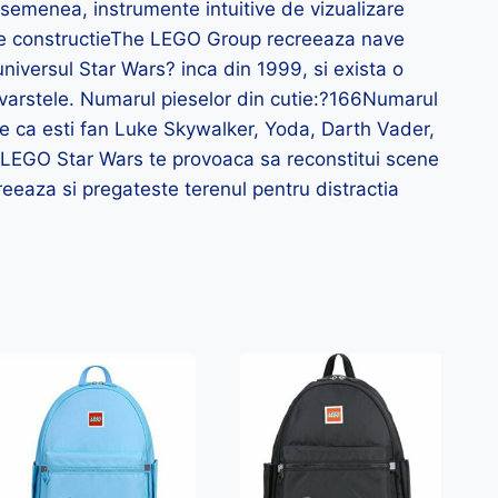
asemenea, instrumente intuitive de vizualizare
e de constructieThe LEGO Group recreeaza nave
universul Star Wars? inca din 1999, si exista o
e varstele. Numarul pieselor din cutie:?166Numarul
ie ca esti fan Luke Skywalker, Yoda, Darth Vader,
 LEGO Star Wars te provoaca sa reconstitui scene
reeaza si pregateste terenul pentru distractia