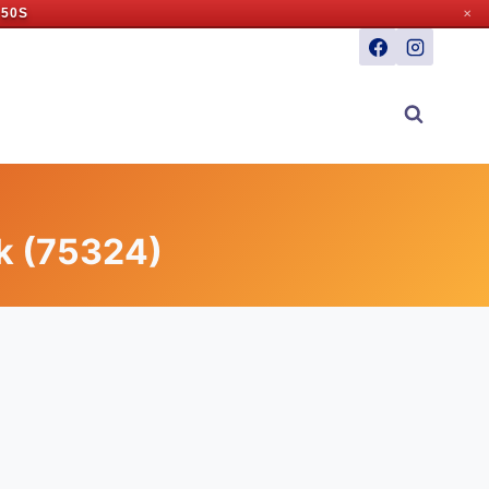
 49S
✕
k (75324)