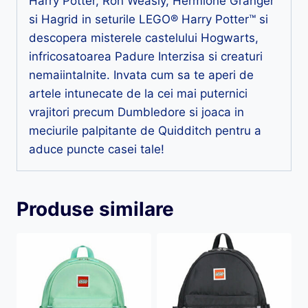
Harry Potter, Ron Weasly, Hermione Granger
si Hagrid in seturile LEGO® Harry Potter™ si
descopera misterele castelului Hogwarts,
infricosatoarea Padure Interzisa si creaturi
nemaiintalnite. Invata cum sa te aperi de
artele intunecate de la cei mai puternici
vrajitori precum Dumbledore si joaca in
meciurile palpitante de Quidditch pentru a
aduce puncte casei tale!
Produse similare