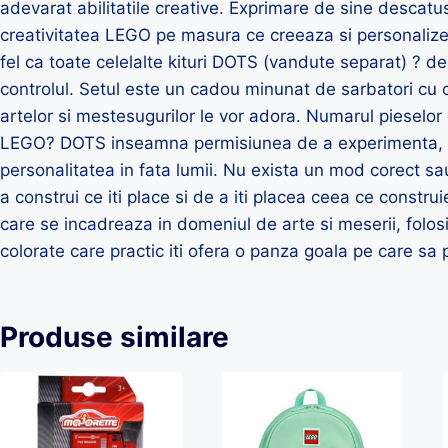
adevarat abilitatile creative. Exprimare de sine descatus
creativitatea LEGO pe masura ce creeaza si personalizeaz
fel ca toate celelalte kituri DOTS (vandute separat) ? d
controlul. Setul este un cadou minunat de sarbatori cu o 
artelor si mestesugurilor le vor adora. Numarul pieselo
LEGO? DOTS inseamna permisiunea de a experimenta, de
personalitatea in fata lumii. Nu exista un mod corect sau
a construi ce iti place si de a iti placea ceea ce cons
care se incadreaza in domeniul de arte si meserii, folo
colorate care practic iti ofera o panza goala pe care sa
Produse similare