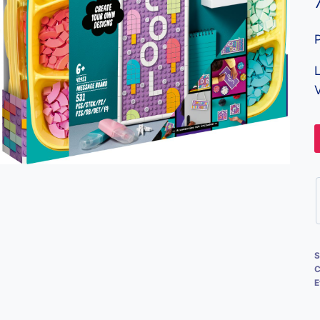
V
S
C
E