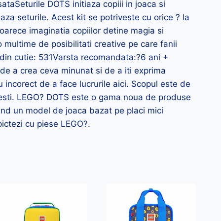
ataSeturile DOTS initiaza copiii in joaca si
a seturile. Acest kit se potriveste cu orice ? la
eoarece imaginatia copiilor detine magia si
multime de posibilitati creative pe care fanii
r din cutie: 531Varsta recomandata:?6 ani +
 a crea ceva minunat si de a iti exprima
 incorect de a face lucrurile aici. Scopul este de
truiesti. LEGO? DOTS este o gama noua de produse
sind un model de joaca bazat pe placi mici
 pictezi cu piese LEGO?.