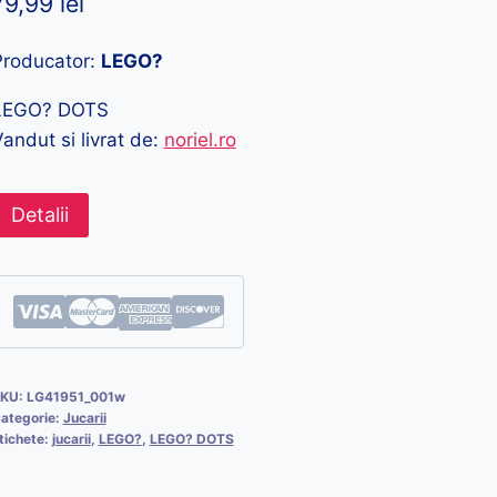
79,99
lei
Producator:
LEGO?
LEGO? DOTS
andut si livrat de:
noriel.ro
Detalii
KU:
LG41951_001w
ategorie:
Jucarii
tichete:
jucarii
,
LEGO?
,
LEGO? DOTS