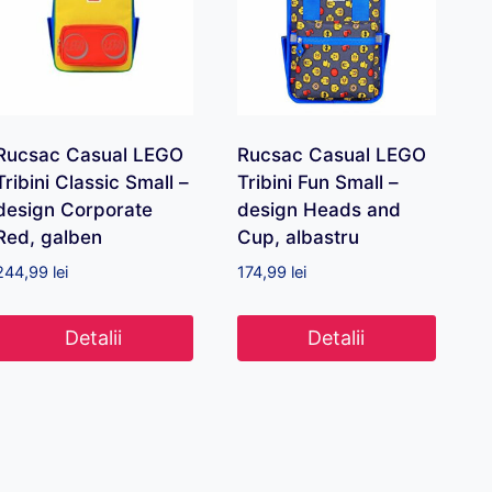
Rucsac Casual LEGO
Rucsac Casual LEGO
Tribini Classic Small –
Tribini Fun Small –
design Corporate
design Heads and
Red, galben
Cup, albastru
244,99
lei
174,99
lei
Detalii
Detalii