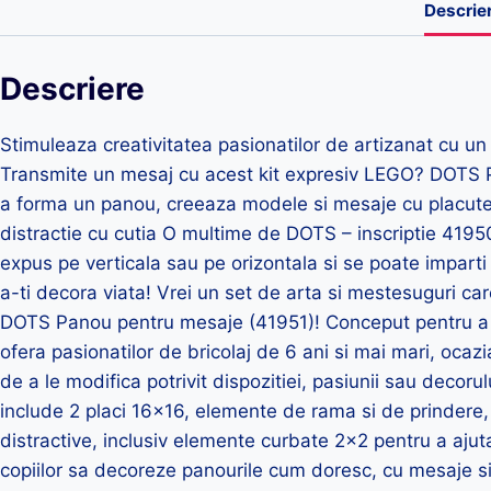
Descrie
Descriere
Stimuleaza creativitatea pasionatilor de artizanat cu un
Transmite un mesaj cu acest kit expresiv LEGO? DOTS 
a forma un panou, creeaza modele si mesaje cu placute
distractie cu cutia O multime de DOTS – inscriptie 4195
expus pe verticala sau pe orizontala si se poate imparti
a-ti decora viata! Vrei un set de arta si mestesuguri c
DOTS Panou pentru mesaje (41951)! Conceput pentru a incu
ofera pasionatilor de bricolaj de 6 ani si mai mari, ocaz
de a le modifica potrivit dispozitiei, pasiunii sau decor
include 2 placi 16×16, elemente de rama si de prindere, 
distractive, inclusiv elemente curbate 2×2 pentru a ajuta
copiilor sa decoreze panourile cum doresc, cu mesaje si