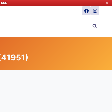
 55S
✕
(41951)