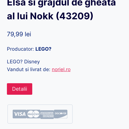
Elsa si grajdul de gheata
al lui Nokk (43209)
79,99
lei
Producator:
LEGO?
LEGO? Disney
Vandut si livrat de:
noriel.ro
Detalii