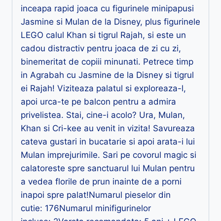
inceapa rapid joaca cu figurinele minipapusi
Jasmine si Mulan de la Disney, plus figurinele
LEGO calul Khan si tigrul Rajah, si este un
cadou distractiv pentru joaca de zi cu zi,
binemeritat de copiii minunati. Petrece timp
in Agrabah cu Jasmine de la Disney si tigrul
ei Rajah! Viziteaza palatul si exploreaza-l,
apoi urca-te pe balcon pentru a admira
privelistea. Stai, cine-i acolo? Ura, Mulan,
Khan si Cri-kee au venit in vizita! Savureaza
cateva gustari in bucatarie si apoi arata-i lui
Mulan imprejurimile. Sari pe covorul magic si
calatoreste spre sanctuarul lui Mulan pentru
a vedea florile de prun inainte de a porni
inapoi spre palat!Numarul pieselor din
cutie: 176Numarul minifigurinelor