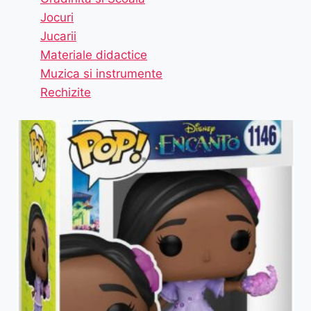
Jocuri
Jucarii
Materiale didactice
Muzica si instrumente
Rechizite