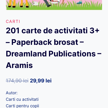
CARTI
201 carte de activitati 3+
– Paperback brosat –
Dreamland Publications –
Aramis
Prețul
Prețul
174,90
lei
29,99
lei
inițial
curent
Autor:
a
este:
Carti cu activitati
fost:
29,99 lei.
Carti pentru copii