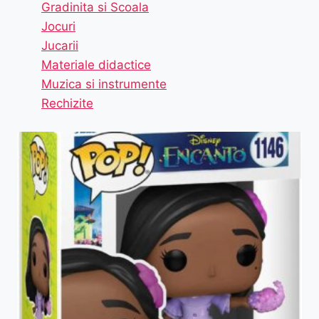
Gradinita si Scoala
Jocuri
Jucarii
Materiale didactice
Muzica si instrumente
Rechizite