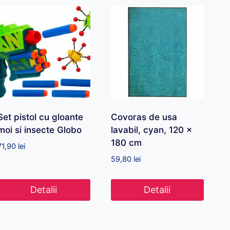
Set pistol cu gloante
Covoras de usa
moi si insecte Globo
lavabil, cyan, 120 x
180 cm
71,90
lei
59,80
lei
Detalii
Detalii