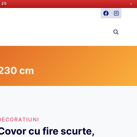
 1S
✕
×230 cm
DECORATIUNI
Covor cu fire scurte,