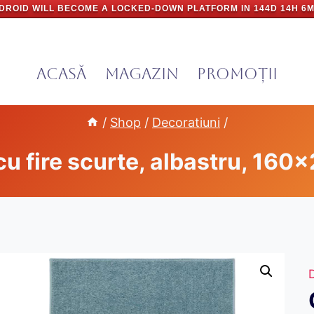
DROID WILL BECOME A LOCKED-DOWN PLATFORM IN
144D 14H 6M
Acasă
Magazin
PROMOȚII
/
Shop
/
Decoratiuni
/
cu fire scurte, albastru, 160