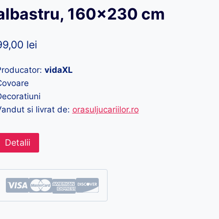
albastru, 160×230 cm
99,00
lei
Producator:
vidaXL
Covoare
ecoratiuni
andut si livrat de:
orasuljucariilor.ro
Detalii