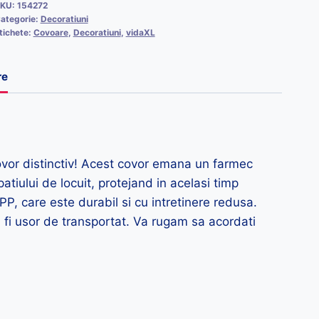
KU:
154272
ategorie:
Decoratiuni
tichete:
Covoare
,
Decoratiuni
,
vidaXL
re
ovor distinctiv! Acest covor emana un farmec
tiului de locuit, protejand in acelasi timp
P, care este durabil si cu intretinere redusa.
 fi usor de transportat. Va rugam sa acordati