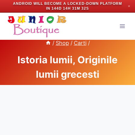
ANDROID WILL BECOME A LOCKED-DOWN PLATFORM
✕
IN
144D 14H 31M 31S
Skip
to
content
/
Shop
/
Carti
/
Istoria lumii, Originile
lumii grecesti