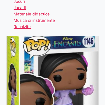
Jocuri
Jucarii
Materiale didactice
Muzica si instrumente
Rechizite