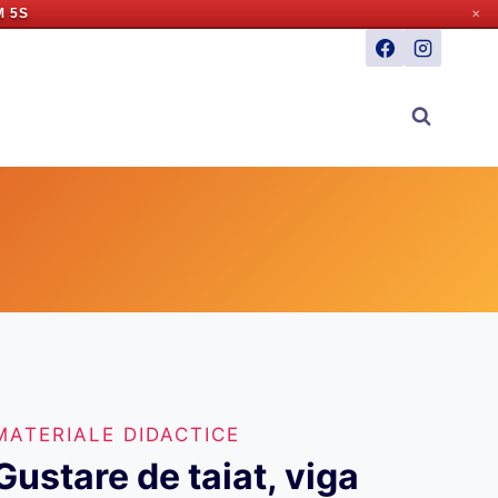
M 4S
✕
MATERIALE DIDACTICE
Gustare de taiat, viga