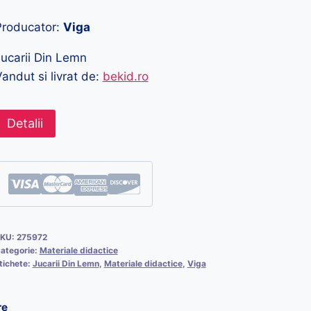
Producator:
Viga
ucarii Din Lemn
andut si livrat de:
bekid.ro
Detalii
KU:
275972
ategorie:
Materiale didactice
tichete:
Jucarii Din Lemn
,
Materiale didactice
,
Viga
re