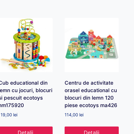
Cub educational din
Centru de activitate
lemn cu jocuri, blocuri
orasel educational cu
si pescuit ecotoys
blocuri din lemn 120
hm175920
piese ecotoys ma426
119,00
lei
114,00
lei
Detalii
Detalii