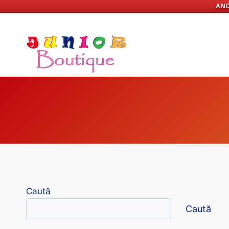
AND
Skip
to
content
Caută
Caută