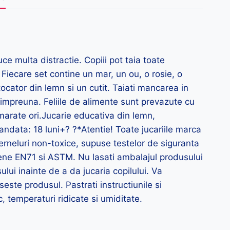
e multa distractie. Copiii pot taia toate
. Fiecare set contine un mar, un ou, o rosie, o
 tocator din lemn si un cutit. Taiati mancarea in
 impreuna. Feliile de alimente sunt prevazute cu
marate ori.Jucarie educativa din lemn,
ndata: 18 luni+? ?*Atentie! Toate jucariile marca
erneluri non-toxice, supuse testelor de siguranta
pene EN71 si ASTM. Nu lasati ambalajul produsului
lui inainte de a da jucaria copilului. Va
ste produsul. Pastrati instructiunile si
c, temperaturi ridicate si umiditate.