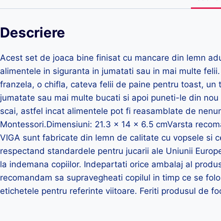
Descriere
Acest set de joaca bine finisat cu mancare din lemn aduc
alimentele in siguranta in jumatati sau in mai multe felii
franzela, o chifla, cateva felii de paine pentru toast, un
jumatate sau mai multe bucati si apoi puneti-le din nou
scai, astfel incat alimentele pot fi reasamblate de nenu
Montessori.Dimensiuni: 21.3 x 14 x 6.5 cmVarsta recoma
VIGA sunt fabricate din lemn de calitate cu vopsele si c
respectand standardele pentru jucarii ale Uniunii Euro
la indemana copiilor. Indepartati orice ambalaj al produsu
recomandam sa supravegheati copilul in timp ce se folose
etichetele pentru referinte viitoare. Feriti produsul de fo