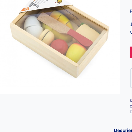
J
V
S
C
E
Descrie