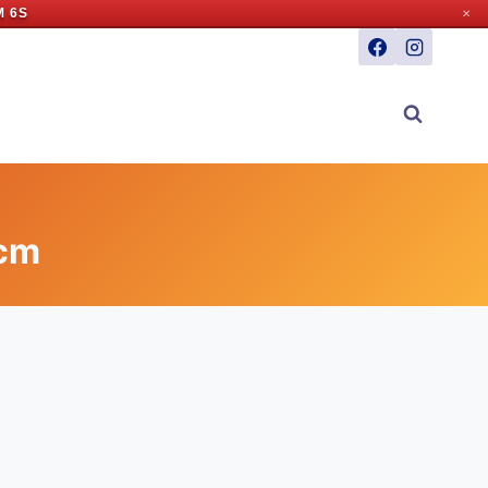
M 5S
✕
 cm