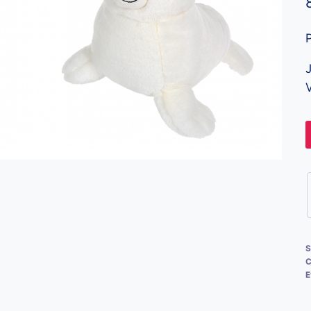
J
V
S
C
E