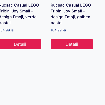
Rucsac Casual LEGO
Rucsac Casual LEGO
Tribini Joy Small –
Tribini Joy Small –
design Emoji, verde
design Emoji, galben
pastel
pastel
184,99
lei
184,99
lei
Detalii
Detalii