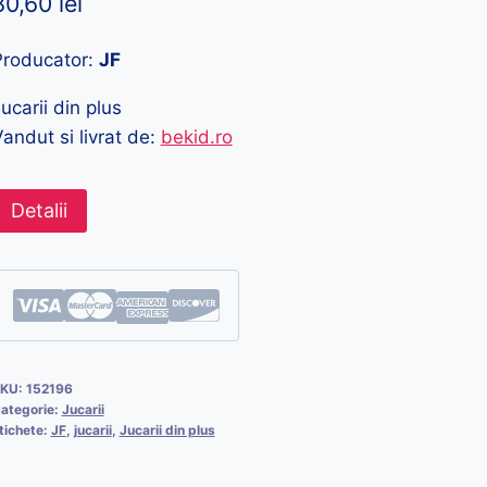
80,60
lei
Producator:
JF
ucarii din plus
andut si livrat de:
bekid.ro
Detalii
KU:
152196
ategorie:
Jucarii
tichete:
JF
,
jucarii
,
Jucarii din plus