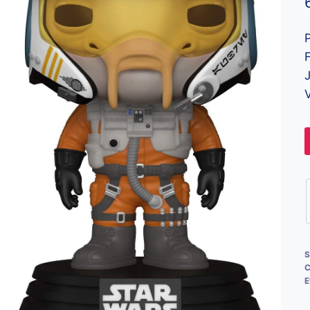
F
J
V
S
C
E