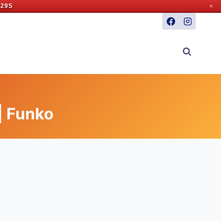
 28S
✕
 | Funko