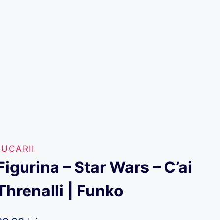
JUCARII
Figurina – Star Wars – C’ai
Threnalli | Funko