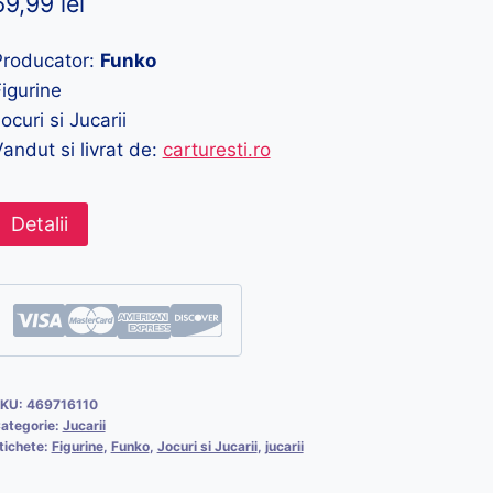
69,99
lei
Producator:
Funko
igurine
ocuri si Jucarii
andut si livrat de:
carturesti.ro
Detalii
KU:
469716110
ategorie:
Jucarii
tichete:
Figurine
,
Funko
,
Jocuri si Jucarii
,
jucarii